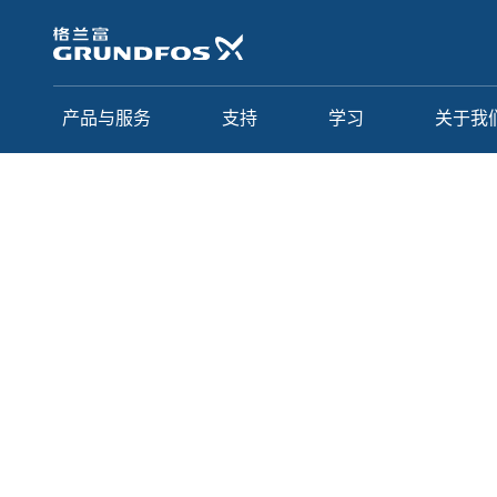
跳
转
到
主
要
产品与服务
支持
学习
关于我
内
容
关于我们
招贤纳士
学生和管培生
Glob