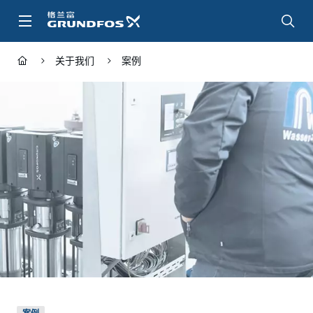
跳
转
到
主
关于我们
案例
要
内
容