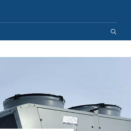
China
-
ZH