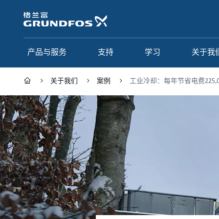
跳
转
到
主
要
产品与服务
支持
学习
关于我
内
容
关于我们
案例
工业冷却：每年节省电费225,