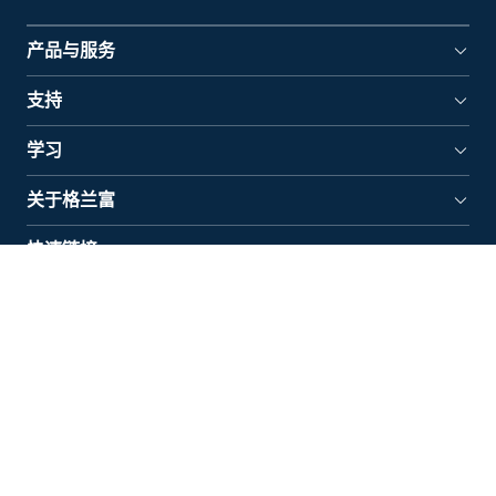
产品与服务
支持
学习
关于格兰富
快速链接
格兰富水泵（上海）有限公司
上海总部 地址：上海市闵行区苏虹路33号虹桥天地3号楼
10层 201106
电话：400 920 6655 (人工客服在线时间：工作日 8:30 –
17:30 ) | 邮箱：chinamarketing@grundfos.com