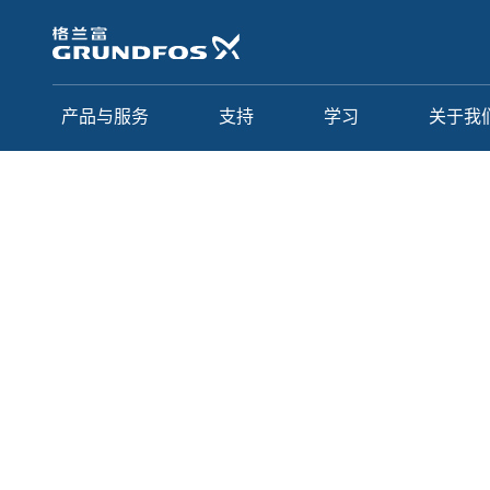
跳
转
到
主
要
产品与服务
支持
学习
关于我
内
容
学习
格调学院
所有课程
3C - 供水应