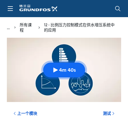
跳
转
到
主
所有课
12 - 比例压力控制模式在供水增压系统中
要
程
的应用
内
容
4m 40s
上一个模块
测试