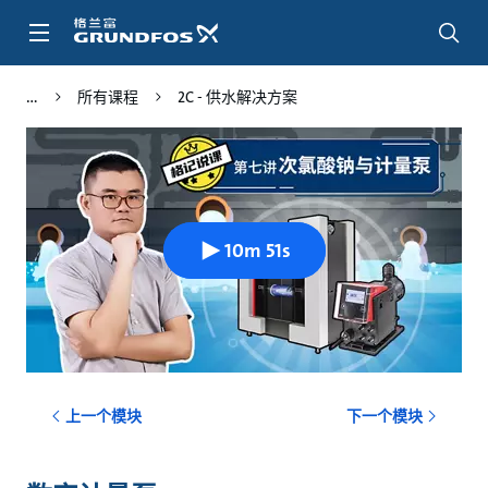
跳
转
到
主
所有课程
2C - 供水解决方案
要
内
容
10m 51s
上一个模块
下一个模块