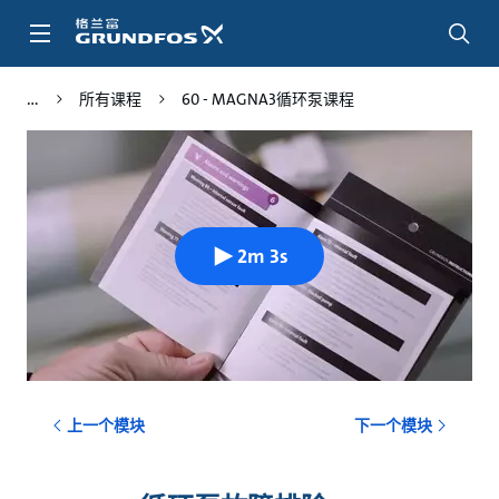
跳
转
到
主
所有课程
60 - MAGNA3循环泵课程
要
内
容
2m 3s
上一个模块
下一个模块