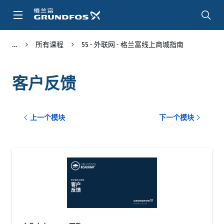
跳
转
到
主
所有课程
55 - 外联网 - 格兰富线上商城指南
要
内
容
客户反馈
上一个模块
下一个模块