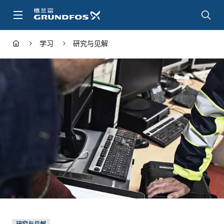
跳
转
到
主
学习
研究与见解
要
内
容