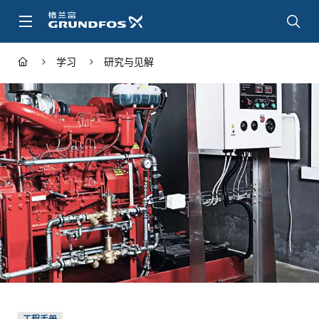
跳
转
到
主
学习
研究与见解
要
内
容