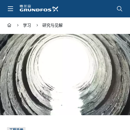
跳
转
到
主
学习
研究与见解
要
内
容