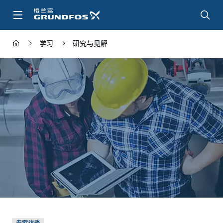
跳
转
到
主
学习
研究与见解
要
内
容