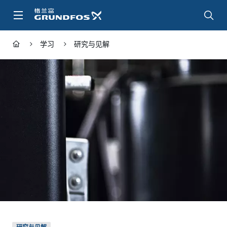
跳
转
到
主
学习
研究与见解
要
内
容