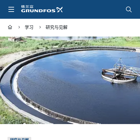
跳
转
到
主
学习
研究与见解
要
内
容