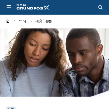
跳
转
到
主
学习
研究与见解
要
内
容