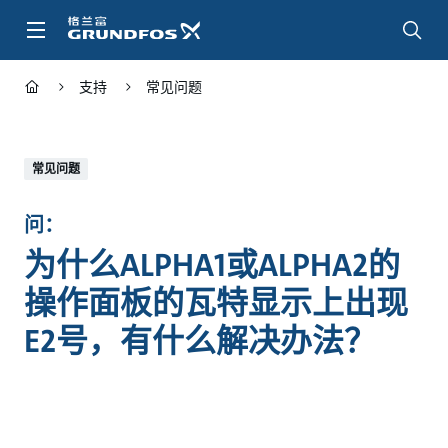
跳
转
到
主
支持
常见问题
要
内
容
常见问题
问：
为什么ALPHA1或ALPHA2的
操作面板的瓦特显示上出现
E2号，有什么解决办法？