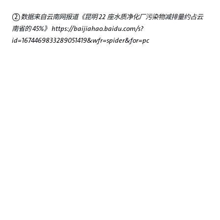
②数据来自云南网报道《昆明 22 座水质净化厂污染物减排量约占云
南省的 45%》 https://baijiahao.baidu.com/s?
id=1674469833289051419&wfr=spider&for=pc