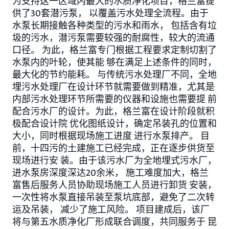
为支持这一区域内最大的水质净化项目，格兰富提
供了30套潜污泵， 以覆盖污水处理全流程。由于
水泵长期接触各种类型的污水和雨水， 包括含有垃
圾的污水，潜污泵需要较强的耐腐性，较大的流通
口径。 为此，格兰富专门根据工程要求定制切割了
水泵内的叶轮，使其能 够在满足上述条件的同时，
最大化的节约能耗。 与传统污水处理厂不同，全地
埋污水处理厂在设计环节就需要做到精准，尤其是
内部污水处理环节所需要的仪器和设施也需要提 前
配合污水厂的设计。为此，格兰富在设计阶段就积
极配合设计院 优化图纸设计，确定吊装孔的位置和
大小，同时根据现场施工进度 进行水泵排产。 目
前，十四污的土建施工已经完成，正在逐步供货至
现场进行安 装。由于该污水厂为全地埋式污水厂，
进水泵房深度深达20余米， 施工难度加大，格兰
富售后服务人员协助现场施工人员进行卸货 安装，
一次性将水泵直接吊装至泵坑底部，避免了二次转
运及吊装， 减少了施工风险。 项目建成后，该厂
将与第五水质净化厂形成联合调度，共同服务于 昆