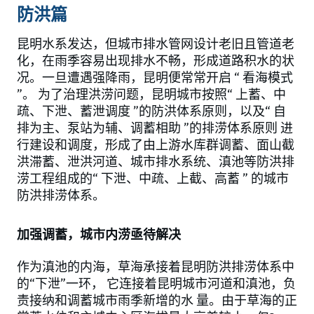
防洪篇
昆明水系发达，但城市排水管网设计老旧且管道老
化，在雨季容易出现排水不畅，形成道路积水的状
况。一旦遭遇强降雨，昆明便常常开启 “ 看海模式
”。 为了治理洪涝问题，昆明城市按照“ 上蓄、中
疏、下泄、蓄泄调度 ”的防洪体系原则，以及“ 自
排为主、泵站为辅、调蓄相助 ”的排涝体系原则 进
行建设和调度，形成了由上游水库群调蓄、面山截
洪滞蓄、泄洪河道、城市排水系统、滇池等防洪排
涝工程组成的“ 下泄、中疏、上截、高蓄 ” 的城市
防洪排涝体系。
加强调蓄，城市内涝亟待解决
作为滇池的内海，草海承接着昆明防洪排涝体系中
的“下泄”一环， 它连接着昆明城市河道和滇池，负
责接纳和调蓄城市雨季新增的水 量。由于草海的正