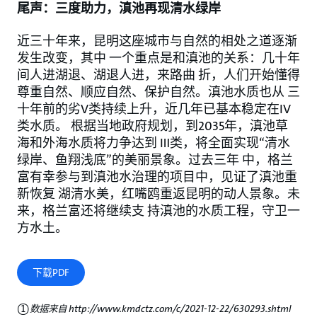
尾声：三度助力，滇池再现清水绿岸
近三十年来，昆明这座城市与自然的相处之道逐渐
发生改变，其中 一个重点是和滇池的关系：几十年
间人进湖退、湖退人进，来路曲 折，人们开始懂得
尊重自然、顺应自然、保护自然。滇池水质也从 三
十年前的劣V类持续上升，近几年已基本稳定在IV
类水质。 根据当地政府规划，到2035年，滇池草
海和外海水质将力争达到 Ⅲ类，将全面实现“清水
绿岸、鱼翔浅底”的美丽景象。过去三年 中，格兰
富有幸参与到滇池水治理的项目中，见证了滇池重
新恢复 湖清水美，红嘴鸥重返昆明的动人景象。未
来，格兰富还将继续支 持滇池的水质工程，守卫一
方水土。
下载PDF
①数据来自 http://www.kmdctz.com/c/2021-12-22/630293.shtml