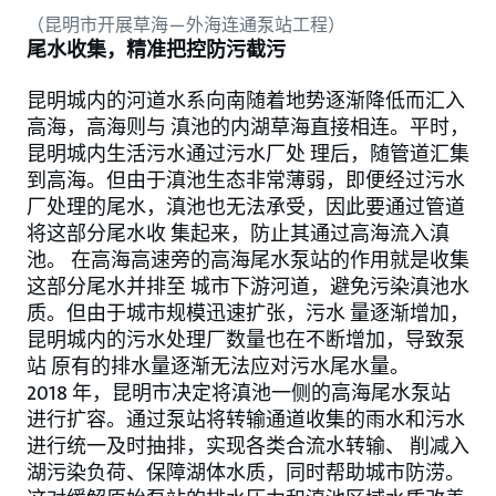
（昆明市开展草海—外海连通泵站工程）
尾水收集，精准把控防污截污
昆明城内的河道水系向南随着地势逐渐降低而汇入
高海，高海则与 滇池的内湖草海直接相连。平时，
昆明城内生活污水通过污水厂处 理后，随管道汇集
到高海。但由于滇池生态非常薄弱，即便经过污水
厂处理的尾水，滇池也无法承受，因此要通过管道
将这部分尾水收 集起来，防止其通过高海流入滇
池。 在高海高速旁的高海尾水泵站的作用就是收集
这部分尾水并排至 城市下游河道，避免污染滇池水
质。但由于城市规模迅速扩张，污水 量逐渐增加，
昆明城内的污水处理厂数量也在不断增加，导致泵
站 原有的排水量逐渐无法应对污水尾水量。
2018 年，昆明市决定将滇池一侧的高海尾水泵站
进行扩容。通过泵站将转输通道收集的雨水和污水
进行统一及时抽排，实现各类合流水转输、 削减入
湖污染负荷、保障湖体水质，同时帮助城市防涝。