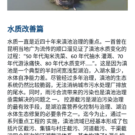
水质改善篇
水质一直是近四十年来滇池治理的重点。一首曾在
昆明当地广为流传的顺口溜见证了滇池水质变化的
过程：“50 年代淘米洗菜、60 年代抽水 灌溉、70
年代游泳痛快、80 年代水质变坏......”。这是因为滇
池是一个典型的半封闭宽浅型湖泊，入湖水量少，
水体自净能力差。尽管经过多年治理，滇池的生态
系统仍然比较脆弱，无法消纳城市污水处理厂排放
的尾水。同时，雨污合流带来的污染也是滇池治理
亟需解决的问题之 一。 控源截污是湖泊污染治理
的最有效手段，是湖泊富营养化控制与治理、湖泊
水体生态修复的必要条件之一。迄今为止，通过一
系列重点工程的 实施，滇池流域已经基本形成了包
括片区截污、集镇与村庄截污、河道截污、干渠截