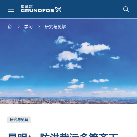
跳
转
到
主
学习
研究与见解
要
内
容
研究与见解