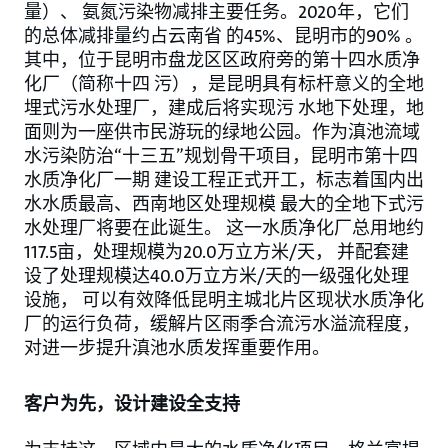
量）、 氨氮污染物减排主要任务。2020年，它们
的总体减排量约占云南省 的45%、昆明市的90% 。
其中，位于昆明市盘龙区区政府旁的第十四水质净
化厂（简称十四 污），是昆明具有标杆意义的全地
埋式污水处理厂，建成后将实现污 水地下处理，地
面则为一座供市民游玩的绿地公园。作为滇池流域
水污染防治“十三五”规划骨干项目，昆明市第十四
水质净化厂一期 建设工程正式开工，标志着国内出
水水质最高、西南地区处理规模 最大的全地下式污
水处理厂将要在此诞生。 这一水质净化厂总用地约
117.5亩，处理规模为20.0万立方米/天， 并配套建
设了处理规模达40.0万立方米/天的一级强化处理
设施， 可以有效降低昆明主城北片区现状水质净化
厂的运行负荷，缓解片区雨季合流污水溢流程度，
对进一步提升滇池水质发挥重要作用。
客户为先，设计建设全支持