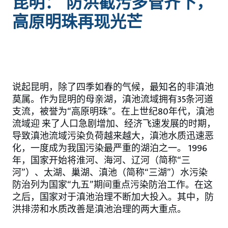
昆明： 防洪截污多管齐下，
高原明珠再现光芒
说起昆明，除了四季如春的气候，最知名的非滇池
莫属。作为昆明的母亲湖，滇池流域拥有35条河道
支流，被誉为“高原明珠”。在上世纪80年代，滇池
流域迎 来了人口急剧增加、经济飞速发展的时期，
导致滇池流域污染负荷越来越大，滇池水质迅速恶
化，一度成为我国污染最严重的湖泊之一。 1996
年，国家开始将淮河、海河、辽河（简称“三
河”）、太湖、巢湖、滇池（简称“三湖”）水污染
防治列为国家“九五”期间重点污染防治工作。在这
之后，国家对于滇池治理不断加大投入。其中，防
洪排涝和水质改善是滇池治理的两大重点。