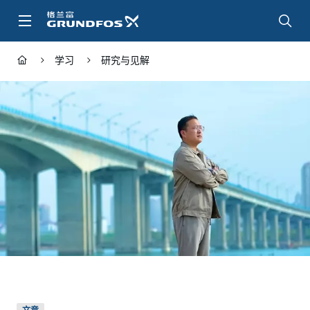
跳
转
到
主
学习
研究与见解
要
内
容