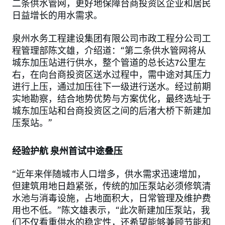
二条供水管网，更好地保障台商投资区企业和居民
日益增长的用水需求。
泉州水务工程建设集团有限公司市政工程分公司工
程管理部陈文雄，介绍道：“第二条供水管网将从
城东加压站进行供水，整个管道的总长达7公里左
右，在向台商投资区送水过程中，需中途对其压力
进行上压，通过加压往下一级进行送水。经过前期
实地勘察，结合地势优势与方案优化，最终选址于
城东加压站和台商投资区之间的后渚大桥下新建加
压泵站。”
经验护航 泉州首试中途叠压
“近年来伴随城市人口增多，供水需求迅速增加，
但建筑用地日趋紧张，传统的加压泵站必须修筑清
水池与消毒设施，占地面积大，日常管理及维护费
用也不低。”陈文雄表示，“此次新建加压泵站，我
们不仅看重供水的稳定性，还希望能够兼顾节能和