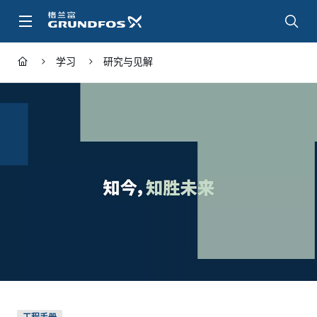
跳
转
到
主
学习
研究与见解
要
内
容